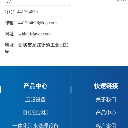
号）
Q Q：441794626
邮箱：441794626@qq.com
网址：withthisfavor.com
地址：诸城市龙都街道工业园33
号
产品中心
快速链接
压滤设备
关于我们
真空过滤机
产品中心
一体化污水处理设备
客户案例