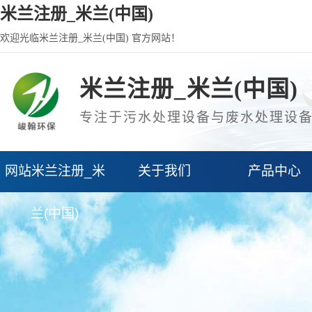
米兰注册_米兰(中国)
欢迎光临米兰注册_米兰(中国) 官方网站！
米兰注册_米兰(中国)
专注于污水处理设备与废水处理设
网站米兰注册_米
关于我们
产品中心
兰(中国)