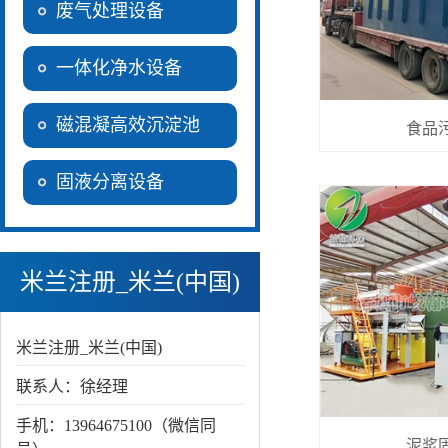
废气处理设备
一体化净水设备
磁混凝高效沉淀池
食品
固液分离设备
米兰注册_米兰(中国)
米兰注册_米兰(中国)
联系人：徐经理
手机：13964675100（微信同
泥浆