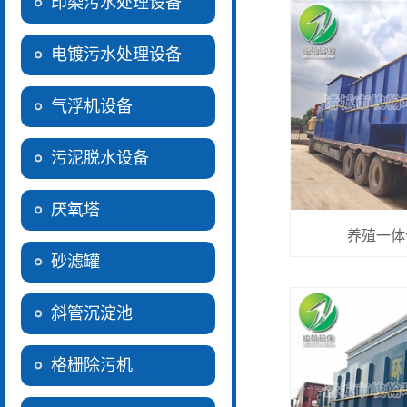
印染污水处理设备
电镀污水处理设备
气浮机设备
污泥脱水设备
厌氧塔
养殖一体
砂滤罐
斜管沉淀池
格栅除污机