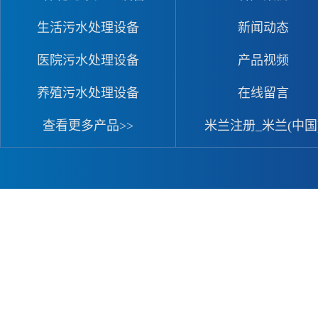
生活污水处理设备
新闻动态
医院污水处理设备
产品视频
养殖污水处理设备
在线留言
查看更多产品>>
米兰注册_米兰(中国