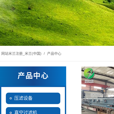
网站米兰注册_米兰(中国)
/
产品中心
产品中心
压滤设备
真空过滤机