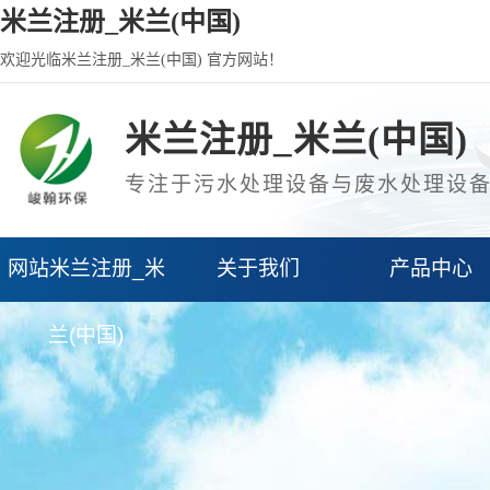
米兰注册_米兰(中国)
欢迎光临米兰注册_米兰(中国) 官方网站！
米兰注册_米兰(中国)
专注于污水处理设备与废水处理设
网站米兰注册_米
关于我们
产品中心
兰(中国)