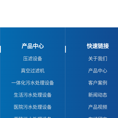
产品中心
快速链接
压滤设备
关于我们
真空过滤机
产品中心
一体化污水处理设备
客户案例
生活污水处理设备
新闻动态
医院污水处理设备
产品视频