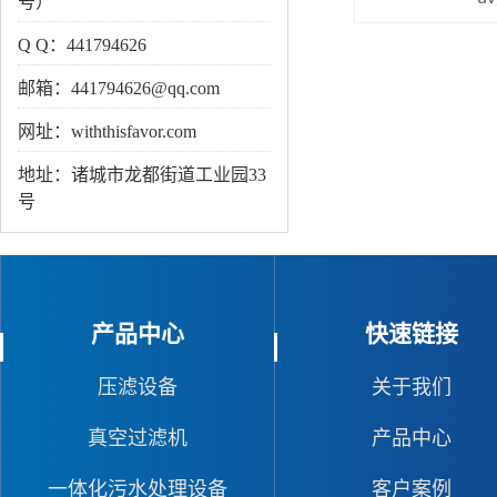
号）
Q Q：441794626
邮箱：441794626@qq.com
网址：withthisfavor.com
地址：诸城市龙都街道工业园33
号
产品中心
快速链接
压滤设备
关于我们
真空过滤机
产品中心
一体化污水处理设备
客户案例