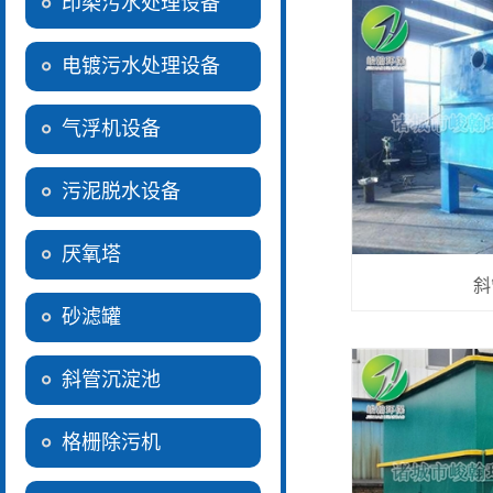
印染污水处理设备
电镀污水处理设备
气浮机设备
污泥脱水设备
厌氧塔
斜
砂滤罐
斜管沉淀池
格栅除污机