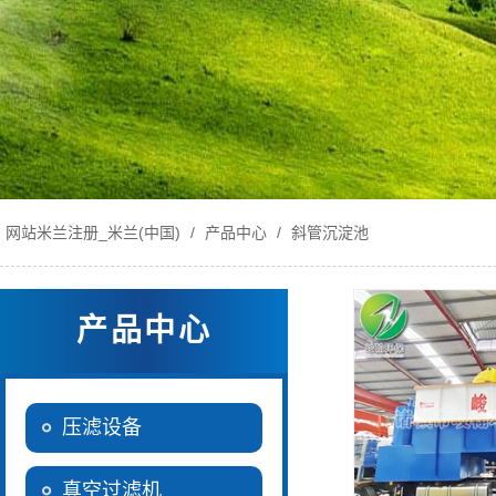
网站米兰注册_米兰(中国)
/
产品中心
/
斜管沉淀池
产品中心
压滤设备
真空过滤机