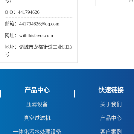
号）
Q Q：441794626
邮箱：441794626@qq.com
网址：withthisfavor.com
地址：诸城市龙都街道工业园33
号
产品中心
快速链接
压滤设备
关于我们
真空过滤机
产品中心
一体化污水处理设备
客户案例