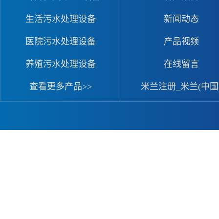
生活污水处理设备
新闻动态
医院污水处理设备
产品视频
养殖污水处理设备
在线留言
查看更多产品>>
米兰注册_米兰(中国