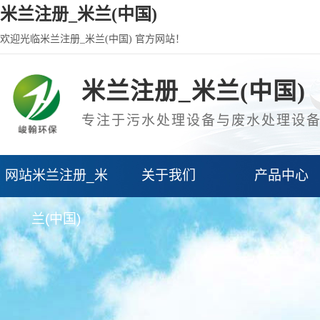
米兰注册_米兰(中国)
欢迎光临米兰注册_米兰(中国) 官方网站！
米兰注册_米兰(中国)
专注于污水处理设备与废水处理设
网站米兰注册_米
关于我们
产品中心
兰(中国)