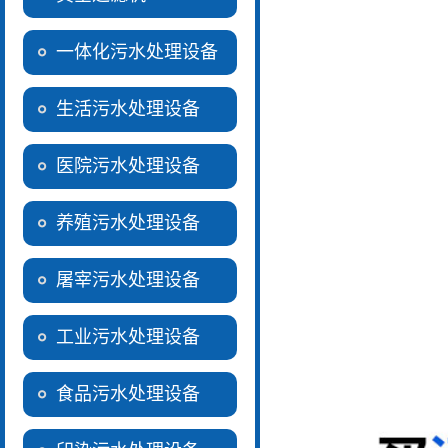
一体化污水处理设备
生活污水处理设备
医院污水处理设备
养殖污水处理设备
屠宰污水处理设备
工业污水处理设备
食品污水处理设备