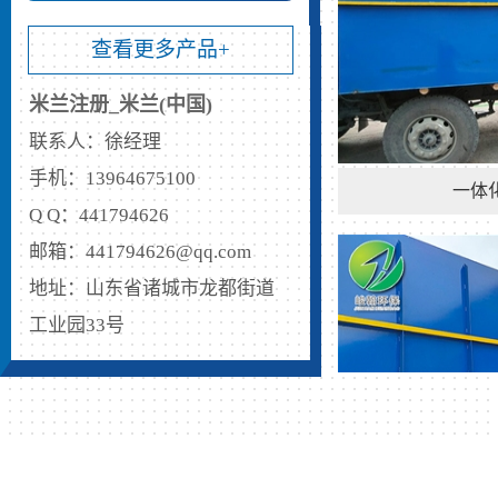
查看更多产品+
米兰注册_米兰(中国)
联系人：徐经理
手机：13964675100
一体
Q Q：441794626
邮箱：441794626@qq.com
地址：山东省诸城市龙都街道
工业园33号