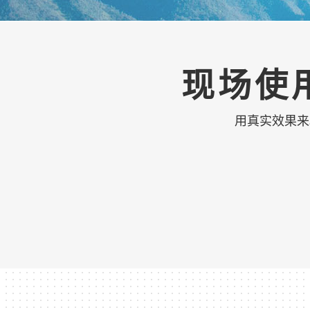
现场使
用真实效果来