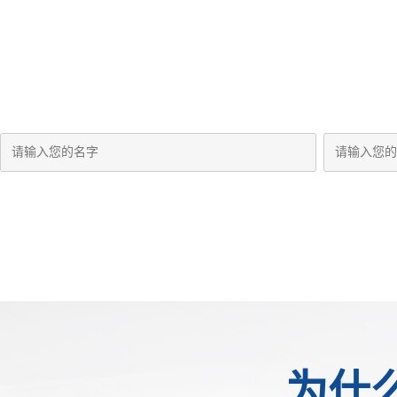
在线获取污
食品
请在下面的方框
全
电镀
为什