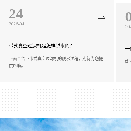
24
2026-04
20
带式真空过滤机是怎样脱水的？
一
下面介绍下带式真空过滤机的脱水过程，期待为您提
能
供帮助。