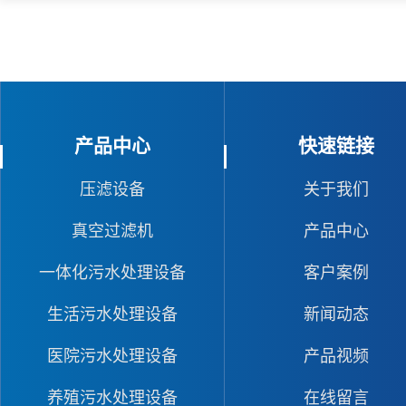
产品中心
快速链接
压滤设备
关于我们
真空过滤机
产品中心
一体化污水处理设备
客户案例
生活污水处理设备
新闻动态
医院污水处理设备
产品视频
养殖污水处理设备
在线留言