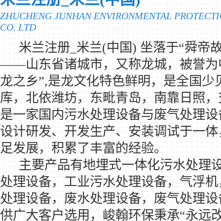
ZHUCHENG JUNHAN ENVIRONMENTAL PROTECT
CO. LTD
米兰注册_米兰(中国) 坐落于“舜帝
——山东省诸城市，又称龙城，被誉为
龙之乡”,是龙文化特色鲜明，是全国少
库，北依潍坊，东毗青岛，南靠日照，
是一家国内污水处理设备与废气处理设
设计研发、开发生产、安装调试于一体
足发展，积累了丰富的经验。
主要产品有地埋式一体化污水处理
处理设备，工业污水处理设备，气浮机
处理设备，废水处理设备，废气处理设
供广大客户选用，峻翰环保秉承“永远