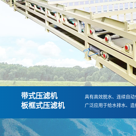
带式压滤机
具有高效脱水、连续自动
板框式压滤机
广泛应用于给水排水、造