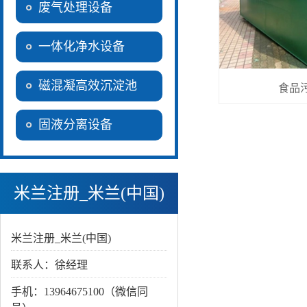
废气处理设备
一体化净水设备
磁混凝高效沉淀池
食品
固液分离设备
米兰注册_米兰(中国)
米兰注册_米兰(中国)
联系人：徐经理
手机：13964675100（微信同