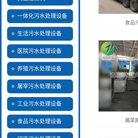
一体化污水处理设备
食品
生活污水处理设备
医院污水处理设备
养殖污水处理设备
屠宰污水处理设备
工业污水处理设备
酱菜
食品污水处理设备