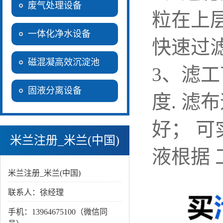
废气处理设备
粒在上
一体化净水设备
快速过滤
磁混凝高效沉淀池
3、滤工
固液分离设备
度. 滤
好； 
米兰注册_米兰(中国)
液根据
米兰注册_米兰(中国)
联系人：徐经理
手机：13964675100（微信同