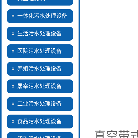
一体化污水处理设备
生活污水处理设备
医院污水处理设备
养殖污水处理设备
屠宰污水处理设备
工业污水处理设备
食品污水处理设备
真空带