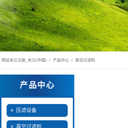
网站米兰注册_米兰(中国)
/
产品中心
/
真空过滤机
产品中心
压滤设备
真空过滤机