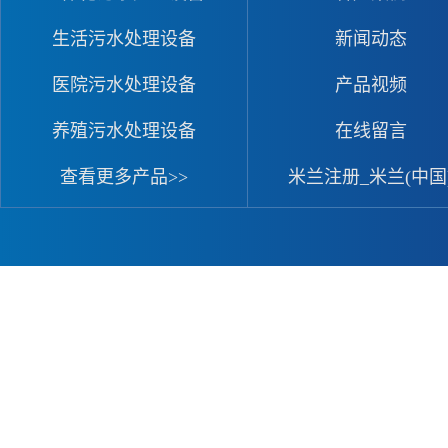
生活污水处理设备
新闻动态
医院污水处理设备
产品视频
养殖污水处理设备
在线留言
查看更多产品>>
米兰注册_米兰(中国