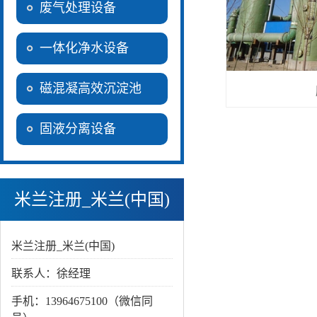
废气处理设备
一体化净水设备
磁混凝高效沉淀池
固液分离设备
米兰注册_米兰(中国)
米兰注册_米兰(中国)
联系人：徐经理
手机：13964675100（微信同