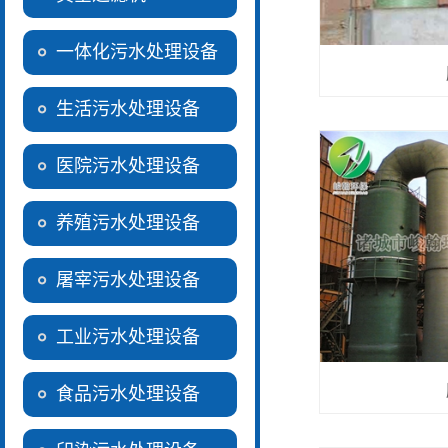
一体化污水处理设备
生活污水处理设备
医院污水处理设备
养殖污水处理设备
屠宰污水处理设备
工业污水处理设备
食品污水处理设备