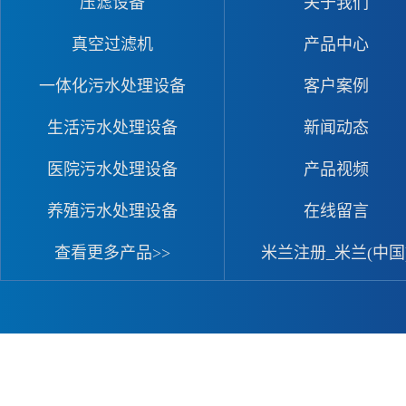
压滤设备
关于我们
真空过滤机
产品中心
一体化污水处理设备
客户案例
生活污水处理设备
新闻动态
医院污水处理设备
产品视频
养殖污水处理设备
在线留言
查看更多产品>>
米兰注册_米兰(中国