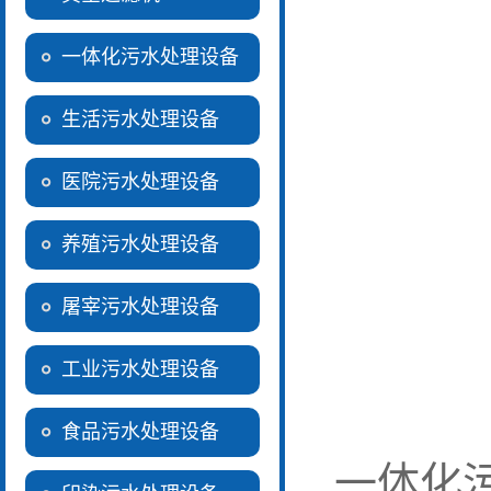
一体化污水处理设备
生活污水处理设备
医院污水处理设备
养殖污水处理设备
屠宰污水处理设备
工业污水处理设备
食品污水处理设备
一体化