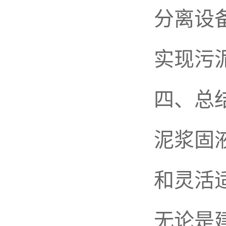
分离设
实现污
四、总
泥浆固
和灵活
无论是