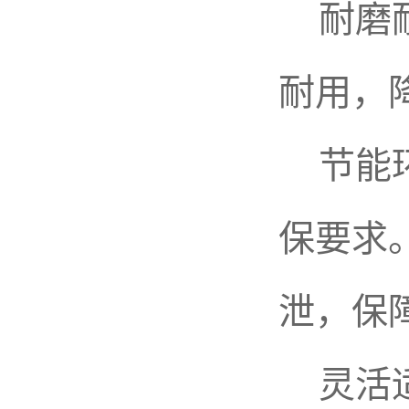
耐磨耐
耐用，
节能环
保要求
泄，保
灵活适