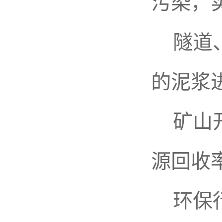
污染，
隧道、
的泥浆
矿山开
源回收
环保行