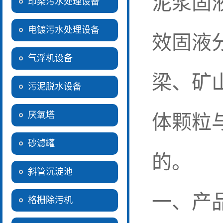
泥浆固
印染污水处理设备
电镀污水处理设备
效固液
气浮机设备
梁、矿
污泥脱水设备
厌氧塔
体颗粒
砂滤罐
的。
斜管沉淀池
一、产
格栅除污机