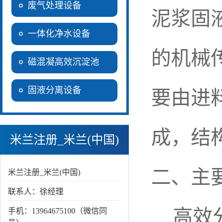
废气处理设备
泥浆固
一体化净水设备
的机械
磁混凝高效沉淀池
固液分离设备
要由进
成，结
米兰注册_米兰(中国)
二、主
米兰注册_米兰(中国)
联系人：徐经理
高效分
手机：13964675100（微信同