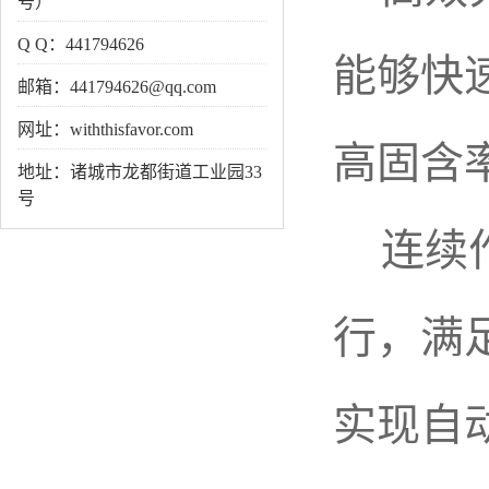
号）
Q Q：441794626
能够快
邮箱：441794626@qq.com
网址：withthisfavor.com
高固含
地址：诸城市龙都街道工业园33
号
连续作
行，满
实现自