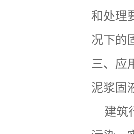
和处理
况下的
三、应
泥浆固
建筑行