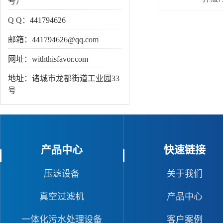
号）
Q Q：441794626
邮箱：441794626@qq.com
网址：withthisfavor.com
地址：诸城市龙都街道工业园33
号
产品中心
快速链接
压滤设备
关于我们
真空过滤机
产品中心
一体化污水处理设备
客户案例