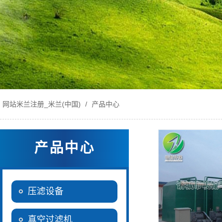
网站米兰注册_米兰(中国)
/
产品中心
产品中心
压滤设备
真空过滤机