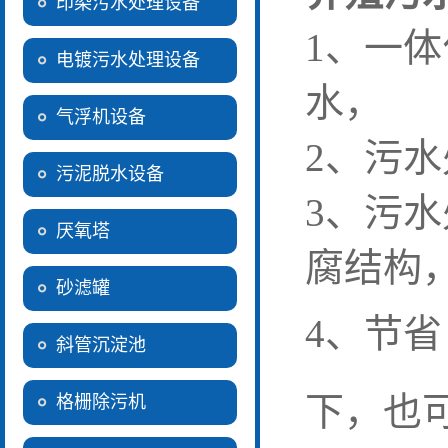
印染污水处理设备
1、一
电镀污水处理设备
水，
气浮机设备
2、污
污泥脱水设备
3、污
厌氧塔
腐结构
砂滤罐
4、节
斜管沉淀池
下，也
格栅除污机