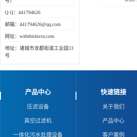
号）
Q Q：441794626
邮箱：441794626@qq.com
网址：withthisfavor.com
地址：诸城市龙都街道工业园33
号
产品中心
快速链接
压滤设备
关于我们
真空过滤机
产品中心
一体化污水处理设备
客户案例