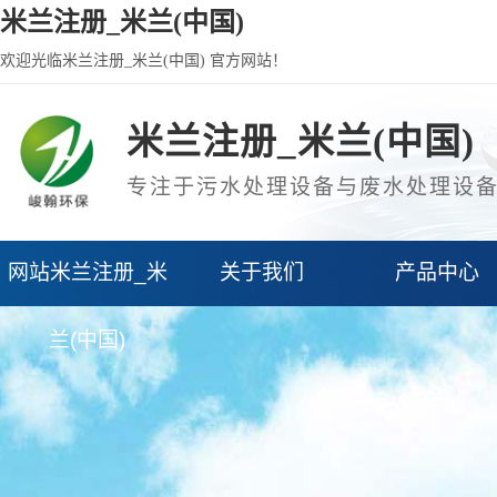
米兰注册_米兰(中国)
欢迎光临米兰注册_米兰(中国) 官方网站！
米兰注册_米兰(中国)
专注于污水处理设备与废水处理设
网站米兰注册_米
关于我们
产品中心
兰(中国)