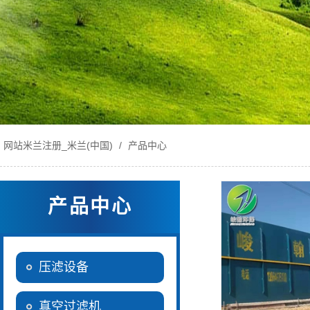
网站米兰注册_米兰(中国)
/
产品中心
产品中心
压滤设备
真空过滤机