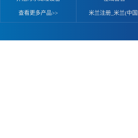
查看更多产品>>
米兰注册_米兰(中国