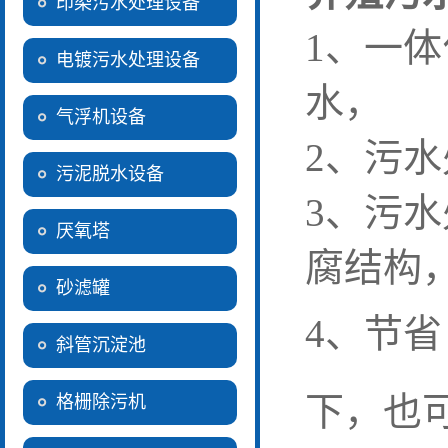
印染污水处理设备
1、一
电镀污水处理设备
水，
气浮机设备
2、污
污泥脱水设备
3、污
厌氧塔
腐结构
砂滤罐
4、节
斜管沉淀池
下，也
格栅除污机