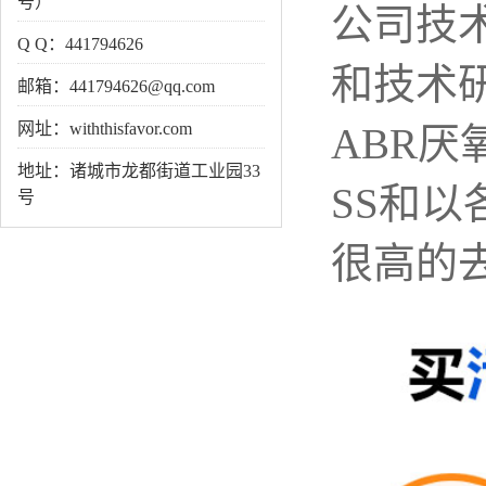
号）
公司技
Q Q：441794626
和技术
邮箱：441794626@qq.com
网址：withthisfavor.com
ABR厌
地址：诸城市龙都街道工业园33
SS和
号
很高的