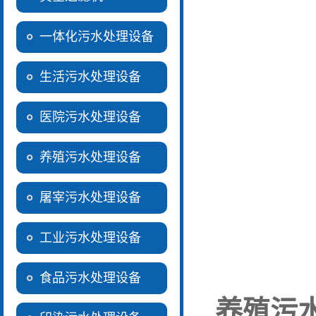
一体化污水处理设备
生活污水处理设备
医院污水处理设备
养殖污水处理设备
屠宰污水处理设备
工业污水处理设备
食品污水处理设备
养殖污