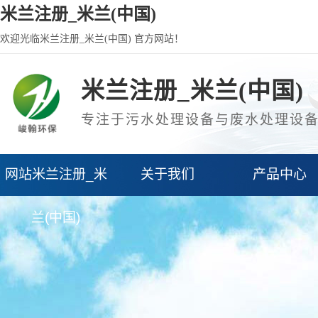
米兰注册_米兰(中国)
欢迎光临米兰注册_米兰(中国) 官方网站！
米兰注册_米兰(中国)
专注于污水处理设备与废水处理设
网站米兰注册_米
关于我们
产品中心
兰(中国)