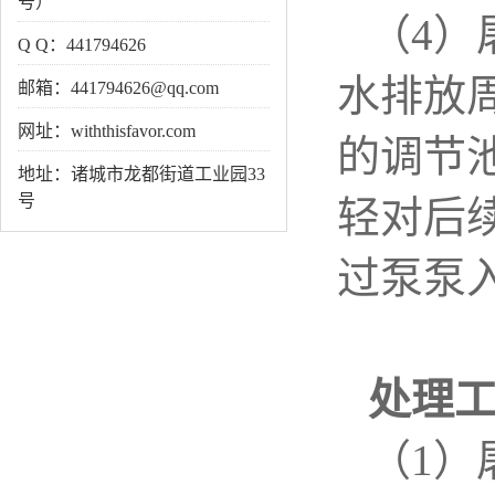
号）
（
4
）
Q Q：441794626
水排放
邮箱：441794626@qq.com
网址：withthisfavor.com
的调节
地址：诸城市龙都街道工业园33
号
轻对后
过泵泵
处理
（
1
）