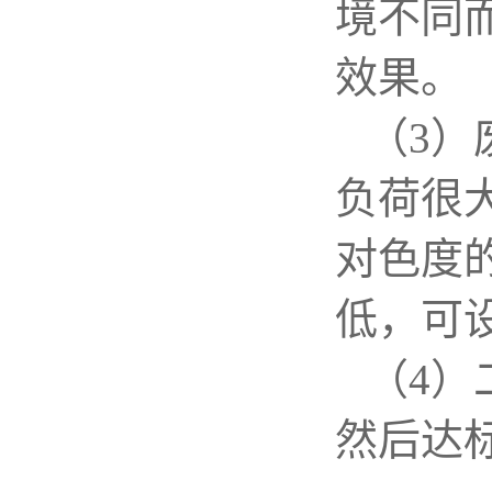
境不同
效果。
（
3
）
负荷很
对色度
低，可
（
4
）
然后达