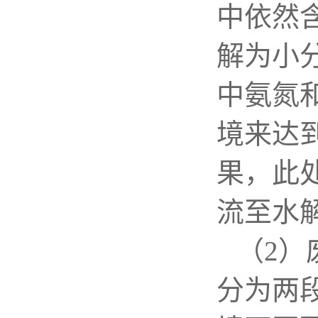
中依然
解为小
中氨氮
境来达
果，此
流至水
（
2
）
分为两