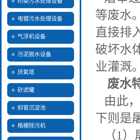
印染污水处理设备
等废水
电镀污水处理设备
直接排
气浮机设备
破坏水
污泥脱水设备
业灌溉
厌氧塔
废水
砂滤罐
由此
斜管沉淀池
下则是
格栅除污机
（
1
）