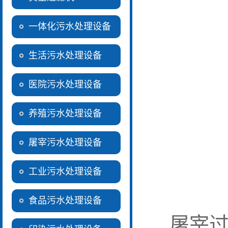
一体化污水处理设备
生活污水处理设备
医院污水处理设备
养殖污水处理设备
屠宰污水处理设备
工业污水处理设备
食品污水处理设备
屠宰