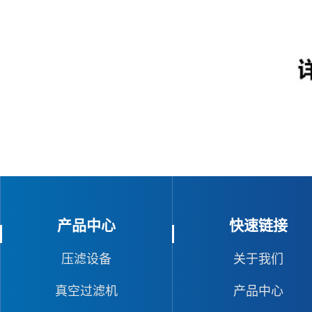
产品中心
快速链接
压滤设备
关于我们
真空过滤机
产品中心