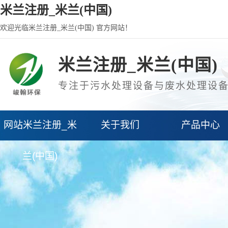
米兰注册_米兰(中国)
欢迎光临米兰注册_米兰(中国) 官方网站！
米兰注册_米兰(中国)
专注于污水处理设备与废水处理设
网站米兰注册_米
关于我们
产品中心
兰(中国)