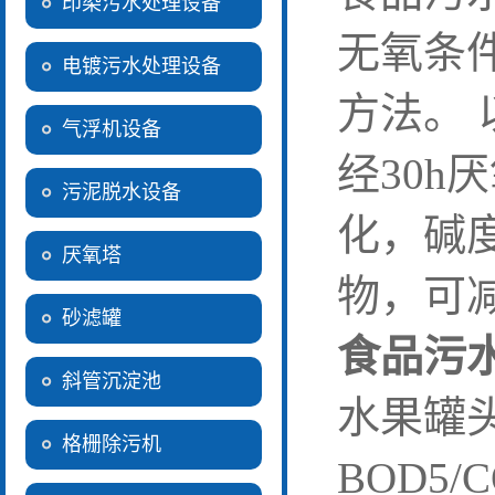
印染污水处理设备
无氧条
电镀污水处理设备
方法。
气浮机设备
经30h
污泥脱水设备
化，碱
厌氧塔
物，可
砂滤罐
食品污
斜管沉淀池
水果罐
格栅除污机
BOD5