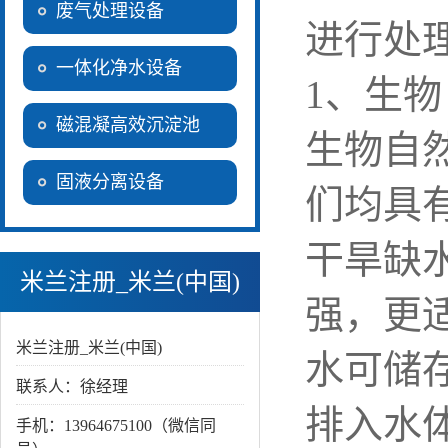
废气处理设备
进行处
一体化净水设备
1、生
磁混凝高效沉淀池
生物自
固液分离设备
们均具
干旱缺
米兰注册_米兰(中国)
强，更
米兰注册_米兰(中国)
水可储
联系人：徐经理
排入水
手机：13964675100（微信同