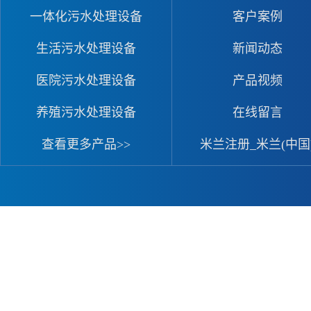
一体化污水处理设备
客户案例
生活污水处理设备
新闻动态
医院污水处理设备
产品视频
养殖污水处理设备
在线留言
查看更多产品>>
米兰注册_米兰(中国