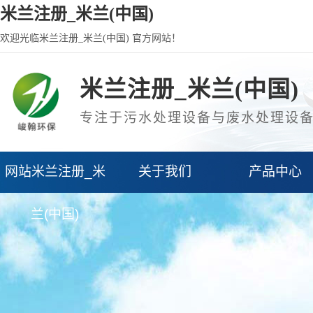
米兰注册_米兰(中国)
欢迎光临米兰注册_米兰(中国) 官方网站！
米兰注册_米兰(中国)
专注于污水处理设备与废水处理设
网站米兰注册_米
关于我们
产品中心
兰(中国)