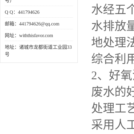
号）
水经五
Q Q：441794626
水排放
邮箱：441794626@qq.com
网址：withthisfavor.com
地处理
地址：诸城市龙都街道工业园33
号
综合利
2、好氧
废水的
处理工
采用人