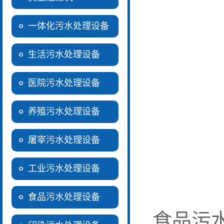
一体化污水处理设备
生活污水处理设备
医院污水处理设备
养殖污水处理设备
屠宰污水处理设备
工业污水处理设备
食品污水处理设备
食品污