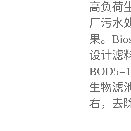
高负荷生
厂污水
果。Bi
设计滤料溶
BOD5=
生物滤池
右，去除