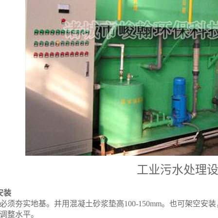
工业污水处理
安装
必须夯实地基。并用混凝土砂浆垫高
100-150mm
。也可架空安装
调整水平。