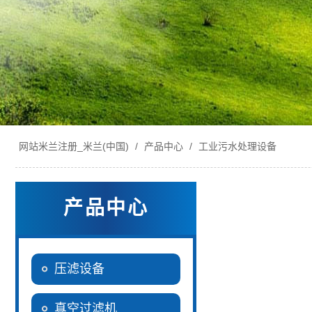
网站米兰注册_米兰(中国)
/
产品中心
/
工业污水处理设备
产品中心
压滤设备
真空过滤机