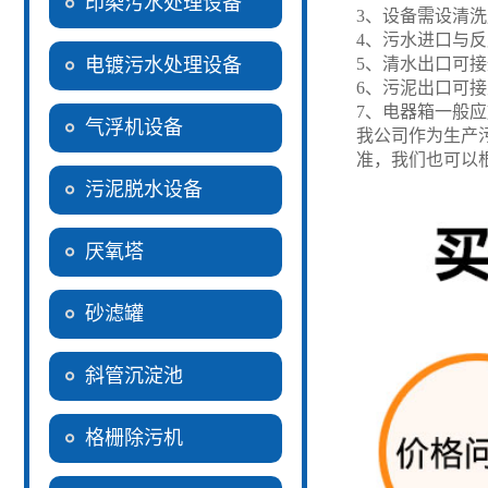
印染污水处理设备
3
、设备需设清洗
4
、污水进口与反
电镀污水处理设备
5
、清水出口可接
6、污泥出口可
7
、电器箱一般应
气浮机设备
我公司作为生产
准，我们也可以
污泥脱水设备
厌氧塔
砂滤罐
斜管沉淀池
格栅除污机