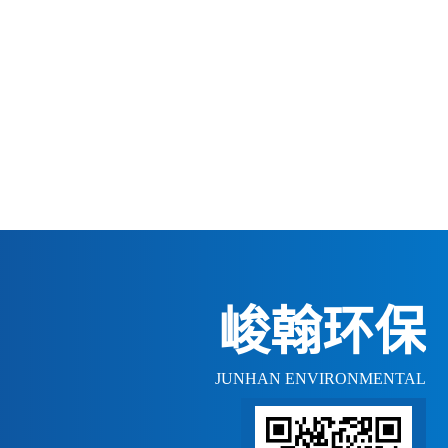
峻翰环保
JUNHAN ENVIRONMENTAL