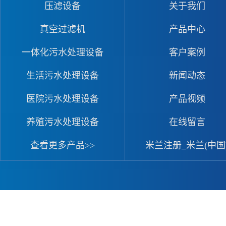
压滤设备
关于我们
真空过滤机
产品中心
一体化污水处理设备
客户案例
生活污水处理设备
新闻动态
医院污水处理设备
产品视频
养殖污水处理设备
在线留言
查看更多产品>>
米兰注册_米兰(中国