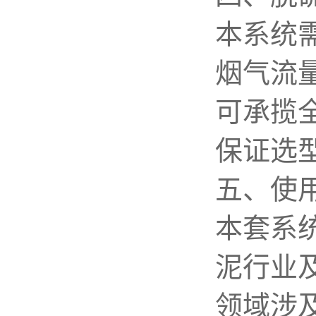
本系统
烟气流
可承揽
保证选
五、使
本套系
泥行业
领域涉