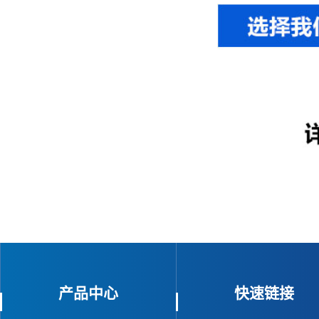
产品中心
快速链接