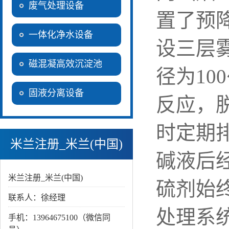
废气处理设备
置了预
一体化净水设备
设三层
磁混凝高效沉淀池
径为10
固液分离设备
反应，
时定期
米兰注册_米兰(中国)
碱液后
米兰注册_米兰(中国)
硫剂始
联系人：徐经理
处理系
手机：13964675100（微信同