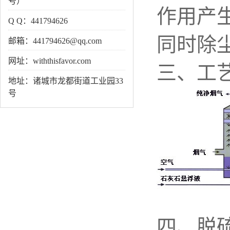
号）
作用产
Q Q：441794626
同时除
邮箱：441794626@qq.com
网址：withthisfavor.com
三、工
地址：诸城市龙都街道工业园33
号
四、脱