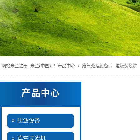
网站米兰注册_米兰(中国)
/
产品中心
/
废气处理设备
/
垃圾焚烧炉
产品中心
压滤设备
真空过滤机