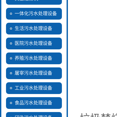
一体化污水处理设备
生活污水处理设备
医院污水处理设备
养殖污水处理设备
屠宰污水处理设备
工业污水处理设备
食品污水处理设备