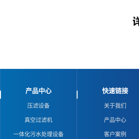
产品中心
快速链接
压滤设备
关于我们
真空过滤机
产品中心
一体化污水处理设备
客户案例