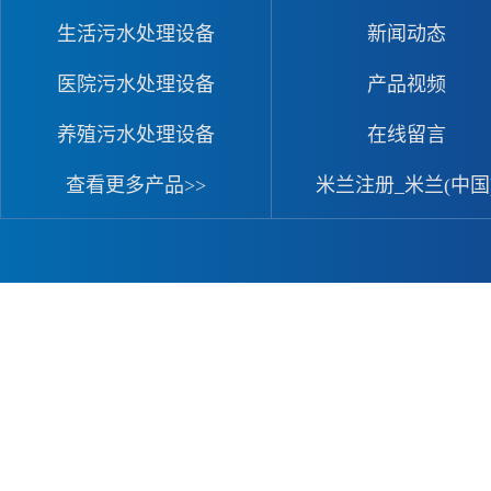
生活污水处理设备
新闻动态
医院污水处理设备
产品视频
养殖污水处理设备
在线留言
查看更多产品>>
米兰注册_米兰(中国