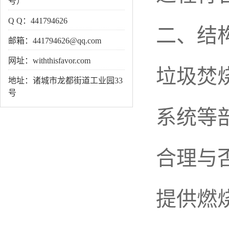
号）
Q Q：441794626
二、结
邮箱：441794626@qq.com
网址：withthisfavor.com
垃圾焚
地址：诸城市龙都街道工业园33
号
系统等
合理与
提供燃