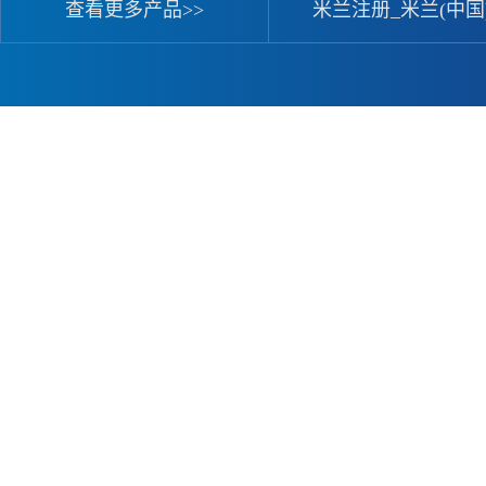
查看更多产品>>
米兰注册_米兰(中国