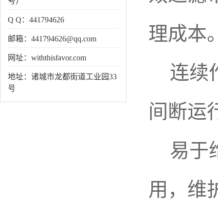
号）
Q Q：441794626
理成本
邮箱：441794626@qq.com
网址：withthisfavor.com
连续作
地址：诸城市龙都街道工业园33
号
间断运
易于维
用，维