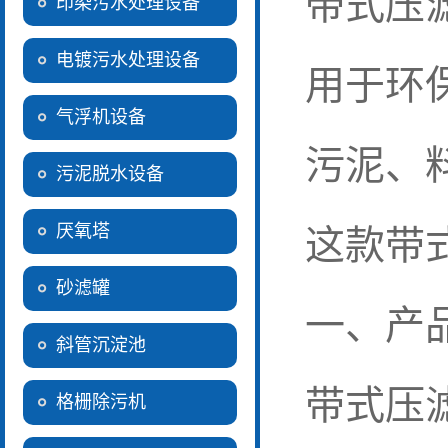
带式压
印染污水处理设备
电镀污水处理设备
用于环
气浮机设备
污泥、
污泥脱水设备
厌氧塔
这款带
砂滤罐
一、产
斜管沉淀池
带式压
格栅除污机