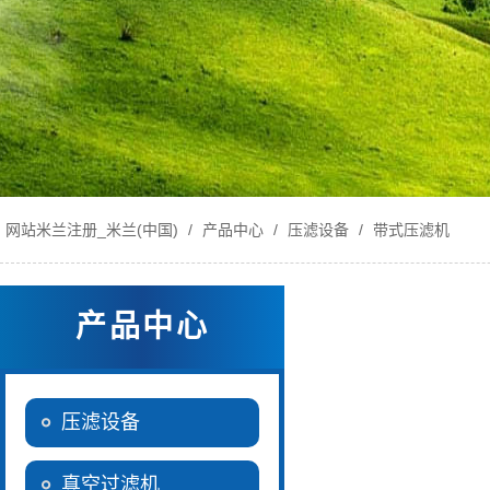
网站米兰注册_米兰(中国)
/
产品中心
/
压滤设备
/
带式压滤机
产品中心
压滤设备
真空过滤机