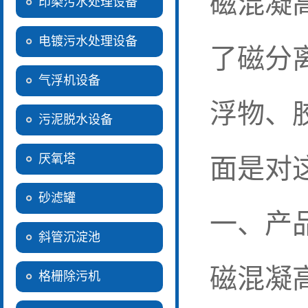
磁混凝
印染污水处理设备
电镀污水处理设备
了磁分
气浮机设备
浮物、
污泥脱水设备
厌氧塔
面是对
砂滤罐
一、产
斜管沉淀池
磁混凝
格栅除污机