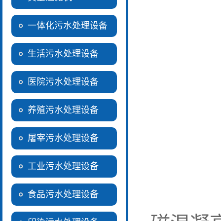
一体化污水处理设备
生活污水处理设备
医院污水处理设备
养殖污水处理设备
屠宰污水处理设备
工业污水处理设备
食品污水处理设备