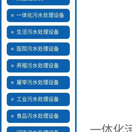
一体化污水处理设备
生活污水处理设备
医院污水处理设备
养殖污水处理设备
屠宰污水处理设备
工业污水处理设备
食品污水处理设备
一体化