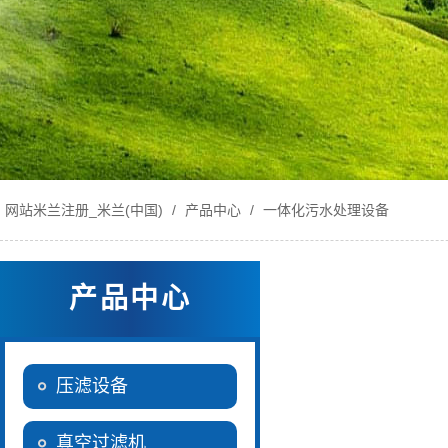
网站米兰注册_米兰(中国)
/
产品中心
/
一体化污水处理设备
产品中心
压滤设备
真空过滤机