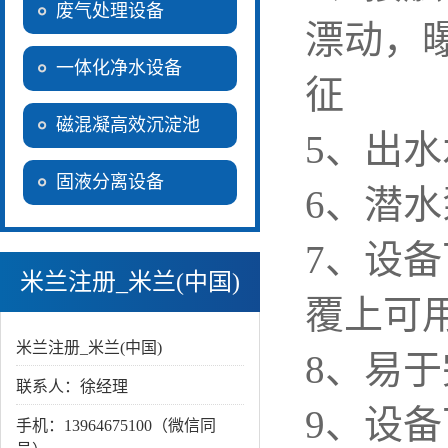
废气处理设备
漂动，
一体化净水设备
征
磁混凝高效沉淀池
5、出
固液分离设备
6、潜
7、设
米兰注册_米兰(中国)
覆上可
米兰注册_米兰(中国)
8、易
联系人：徐经理
9、设
手机：13964675100（微信同