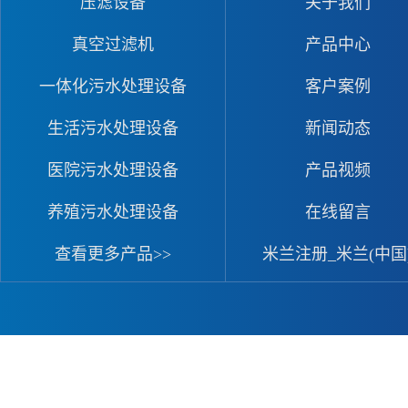
压滤设备
关于我们
真空过滤机
产品中心
一体化污水处理设备
客户案例
生活污水处理设备
新闻动态
医院污水处理设备
产品视频
养殖污水处理设备
在线留言
查看更多产品>>
米兰注册_米兰(中国