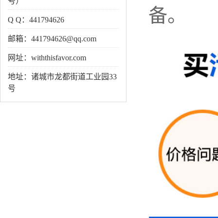
号）
备。
Q Q：441794626
邮箱：441794626@qq.com
网址：withthisfavor.com
地址：诸城市龙都街道工业园33
号