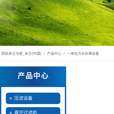
网站米兰注册_米兰(中国)
/
产品中心
/
一体化污水处理设备
产品中心
压滤设备
真空过滤机