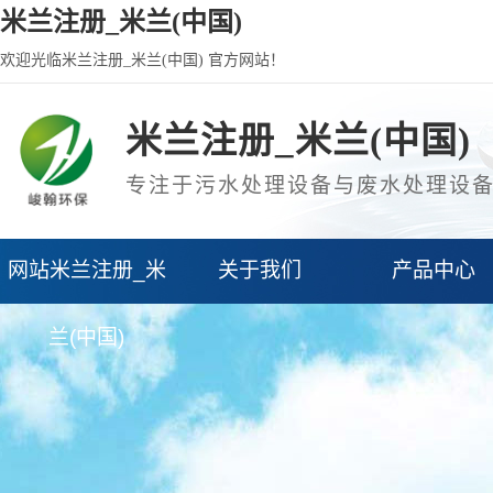
米兰注册_米兰(中国)
欢迎光临米兰注册_米兰(中国) 官方网站！
米兰注册_米兰(中国)
专注于污水处理设备与废水处理设
网站米兰注册_米
关于我们
产品中心
兰(中国)