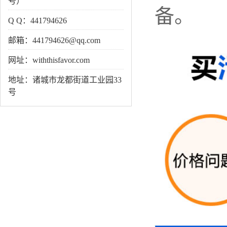
号）
备。
Q Q：441794626
邮箱：441794626@qq.com
网址：withthisfavor.com
地址：诸城市龙都街道工业园33
号