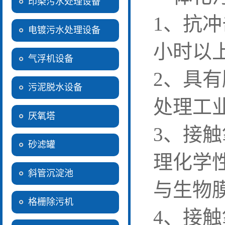
印染污水处理设备
1、抗
电镀污水处理设备
小时以
气浮机设备
2、具
污泥脱水设备
处理工
厌氧塔
3、接
砂滤罐
理化学
斜管沉淀池
与生物
格栅除污机
4、接