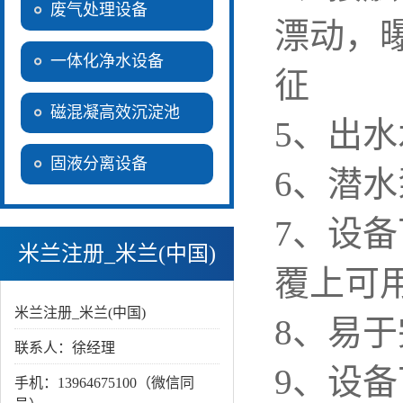
废气处理设备
漂动，
一体化净水设备
征
磁混凝高效沉淀池
5、出
固液分离设备
6、潜
7、设
米兰注册_米兰(中国)
覆上可
米兰注册_米兰(中国)
8、易
联系人：徐经理
9、设
手机：13964675100（微信同