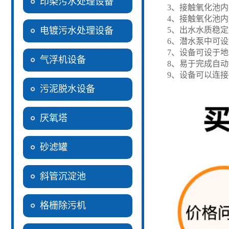
印染污水处理设备
3、接触氧化池
4、接触氧化池
电镀污水处理设备
5、出水水质稳
6、潜水泵中可
7、设备可设于
气浮机设备
8、易于完成自
9、设备可以连
污泥脱水设备
厌氧塔
砂滤罐
斜管沉淀池
格栅除污机