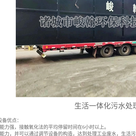
生活一体化污水处
设备优点：
的能力强，接触氧化法的平均停留时间在6小时以上。
磷能力，并可以通过调节设备的构造，达到处理工业废水，生活