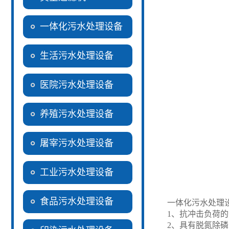
一体化污水处理设备
生活污水处理设备
医院污水处理设备
养殖污水处理设备
屠宰污水处理设备
工业污水处理设备
食品污水处理设备
一体化污水处理
1、抗冲击负荷
2、具有脱氮除