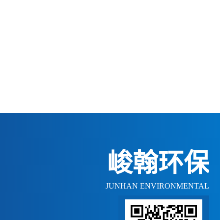
峻翰环保
JUNHAN ENVIRONMENTAL