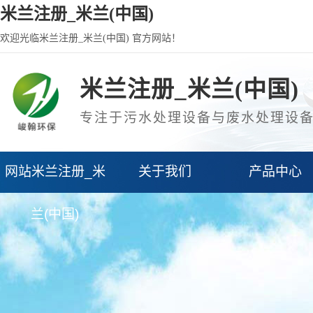
米兰注册_米兰(中国)
欢迎光临米兰注册_米兰(中国) 官方网站！
米兰注册_米兰(中国)
专注于污水处理设备与废水处理设
网站米兰注册_米
关于我们
产品中心
兰(中国)