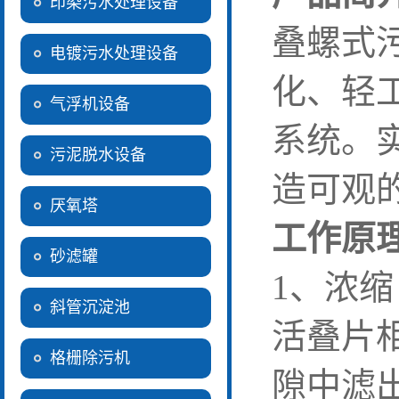
印染污水处理设备
叠螺式
电镀污水处理设备
化、轻
气浮机设备
系统。
污泥脱水设备
造可观
厌氧塔
工作原
砂滤罐
1、浓
斜管沉淀池
活叠片
格栅除污机
隙中滤