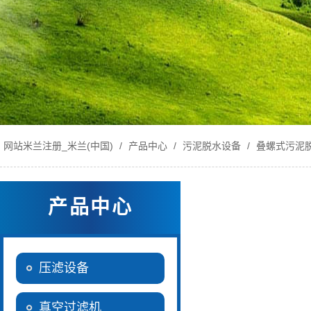
网站米兰注册_米兰(中国)
/
产品中心
/
污泥脱水设备
/
叠螺式污泥
产品中心
压滤设备
真空过滤机