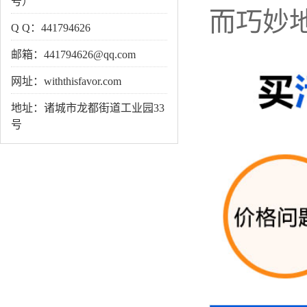
号）
而巧妙
Q Q：441794626
邮箱：441794626@qq.com
网址：withthisfavor.com
地址：诸城市龙都街道工业园33
号