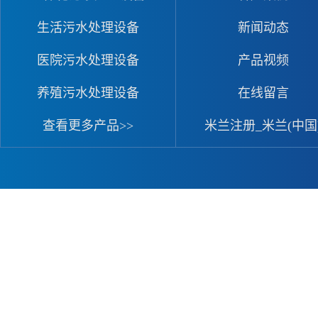
生活污水处理设备
新闻动态
医院污水处理设备
产品视频
养殖污水处理设备
在线留言
查看更多产品>>
米兰注册_米兰(中国