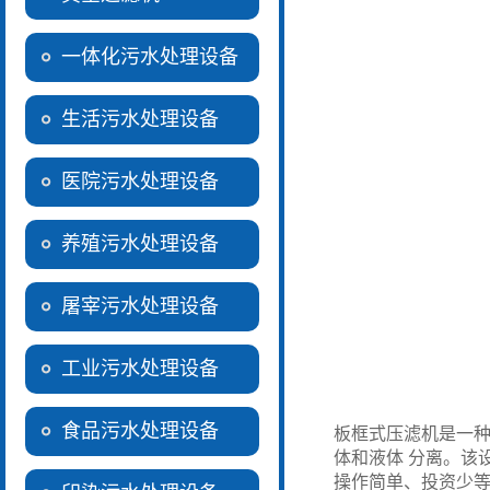
一体化污水处理设备
生活污水处理设备
医院污水处理设备
养殖污水处理设备
屠宰污水处理设备
工业污水处理设备
食品污水处理设备
板框式压滤机是一种
体和液体 分离。该
操作简单、投资少等