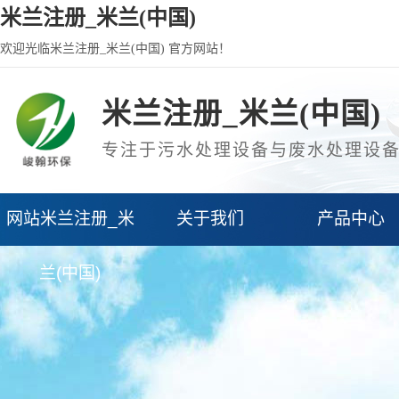
米兰注册_米兰(中国)
欢迎光临米兰注册_米兰(中国) 官方网站！
米兰注册_米兰(中国)
专注于污水处理设备与废水处理设
网站米兰注册_米
关于我们
产品中心
兰(中国)