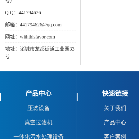
号）
Q Q：441794626
邮箱：441794626@qq.com
网址：withthisfavor.com
地址：诸城市龙都街道工业园33
号
产品中心
快速链接
压滤设备
关于我们
真空过滤机
产品中心
一体化污水处理设备
客户案例