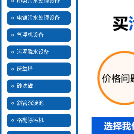
印染污水处理设备
电镀污水处理设备
气浮机设备
污泥脱水设备
厌氧塔
砂滤罐
斜管沉淀池
格栅除污机