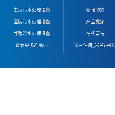
生活污水处理设备
新闻动态
医院污水处理设备
产品视频
养殖污水处理设备
在线留言
查看更多产品>>
米兰注册_米兰(中国