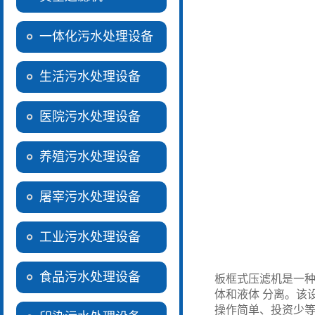
一体化污水处理设备
生活污水处理设备
医院污水处理设备
养殖污水处理设备
屠宰污水处理设备
工业污水处理设备
食品污水处理设备
板框式压滤机是一种
体和液体 分离。该
操作简单、投资少等