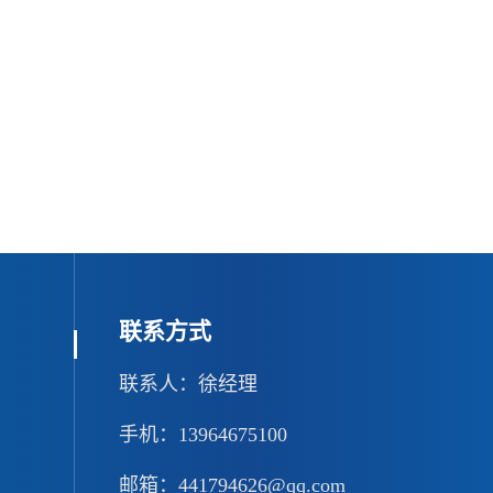
联系方式
联系人：徐经理
手机：13964675100
邮箱：441794626@qq.com