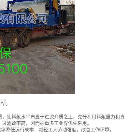
滤机
质，使料浆水平布置于过滤介质之上，充分利用料浆重力和真
，过滤效率高，因而被重多工业界优先采用。
生产 效率降低运行成本，减轻工人劳动强度，改善工作环境。