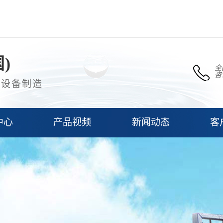
)
全
咨
理设备制造
中心
产品视频
新闻动态
客