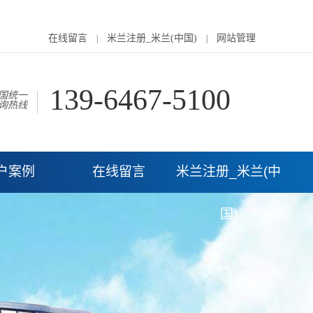
在线留言
米兰注册_米兰(中国)
网站管理
|
|
139-6467-5100
国统一
询热线
户案例
在线留言
米兰注册_米兰(中
国)