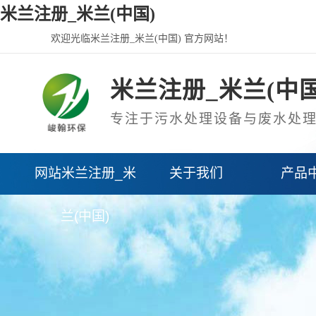
米兰注册_米兰(中国)
欢迎光临米兰注册_米兰(中国) 官方网站！
米兰注册_米兰(中国
专注于污水处理设备与废水处
网站米兰注册_米
关于我们
产品
兰(中国)