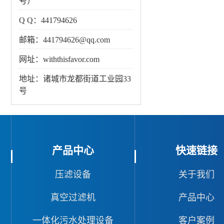
号）
Q Q：441794626
邮箱：441794626@qq.com
网址：withthisfavor.com
地址：诸城市龙都街道工业园33
号
产品中心
快速链接
压滤设备
关于我们
真空过滤机
产品中心
一体化污水处理设备
客户案例