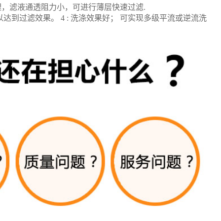
理，滤液通透阻力小，可进行薄层快速过滤.
，以达到过滤效果。 4 : 洗涤效果好； 可实现多级平流或逆流洗