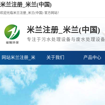
米兰注册_米兰(中国)
欢迎光临米兰注册_米兰(中国) 官方网站！
米兰注册_米兰(中国)
专注于污水处理设备与废水处理设
网站米兰注册_米
关于我们
产品中心
兰(中国)