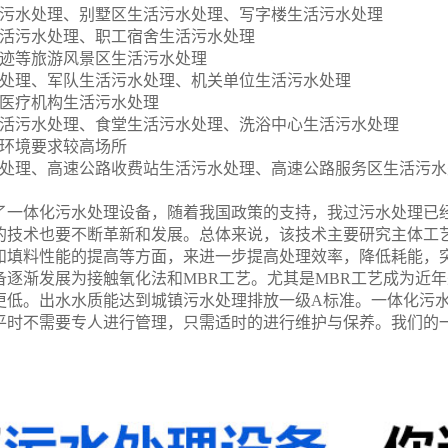
污水处理、别墅区生活污水处理、写字楼生活污水处理
活污水处理、职工宿舍生活污水处理
迹等旅游风景区生活污水处理
处理、军队生活污水处理、机关单位生活污水处理
医疗机构生活污水处理
活污水处理、食堂生活污水处理、洗浴中心生活污水处理
环境要求较高场所
处理、高速公路收费站生活污水处理、高速公路服务区生活污水
了一体化污水处理设备，随着我国政策的支持，我过污水处理已
的技术也要不断革新和发展。总体来说，该技术主要研究主体工
和填料性能的提高等方面，来进一步提高处理效率，降低耗能，
备逐渐发展为接触氧化法和
MBR
工艺。尤其是
MBR
工艺成为近年
更低。出水水质能达到城镇污水处理排放一级
A
标准。一体化污
平时不需要专人进行管理，只需适时的进行维护与保养。我们的