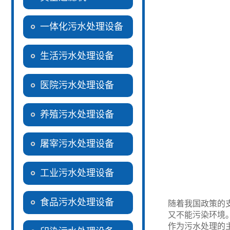
一体化污水处理设备
生活污水处理设备
医院污水处理设备
养殖污水处理设备
屠宰污水处理设备
工业污水处理设备
食品污水处理设备
随着我国政策的
又不能污染环境
作为污水处理的