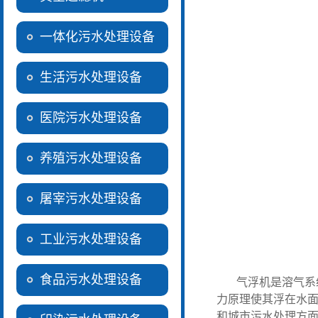
一体化污水处理设备
生活污水处理设备
医院污水处理设备
养殖污水处理设备
屠宰污水处理设备
工业污水处理设备
食品污水处理设备
气浮机是溶气系
力原理使其浮在水面
和城市污水处理方面