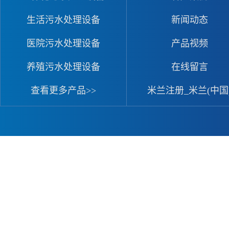
生活污水处理设备
新闻动态
医院污水处理设备
产品视频
养殖污水处理设备
在线留言
查看更多产品>>
米兰注册_米兰(中国