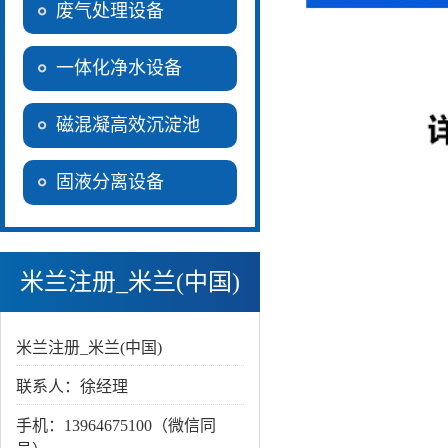
废气处理设备
一体化净水设备
磁混凝高效沉淀池
固液分离设备
米兰注册_米兰(中国)
米兰注册_米兰(中国)
联系人：徐经理
手机：13964675100（微信同