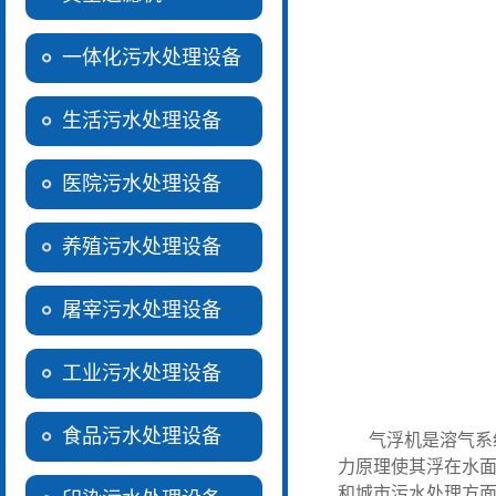
一体化污水处理设备
生活污水处理设备
医院污水处理设备
养殖污水处理设备
屠宰污水处理设备
工业污水处理设备
食品污水处理设备
气浮机是溶气系
力原理使其浮在水面
和城市污水处理方面