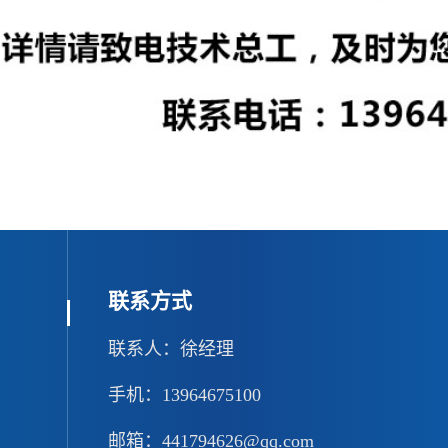
联系方式
联系人：徐经理
手机：13964675100
邮箱：441794626@qq.com