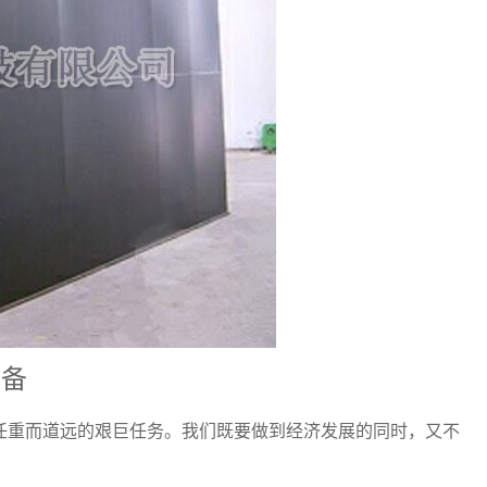
设备
任重而道远的艰巨任务。我们既要做到经济发展的同时，又不