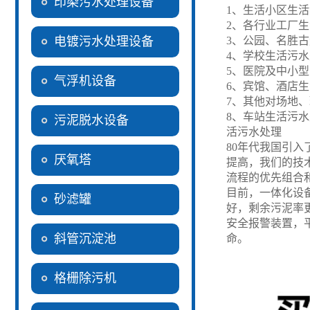
印染污水处理设备
1
、生活小区生活
2
、各行业工厂生
电镀污水处理设备
3
、公园、名胜古
4
、学校生活污水
5
、医院及中小型
气浮机设备
6
、宾馆、酒店生
7
、其他对场地、
8
、车站生活污水
污泥脱水设备
活污水处理
80
年代我国引入
厌氧塔
提高，我们的技
流程的优先组合
目前，一体化设
砂滤罐
好，剩余污泥率
安全报警装置，
斜管沉淀池
命。
格栅除污机