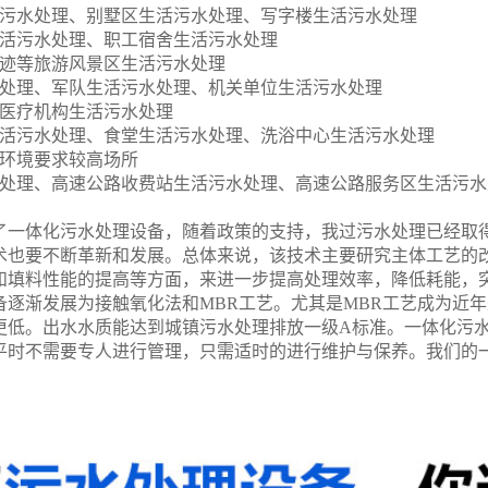
污水处理、别墅区生活污水处理、写字楼生活污水处理
活污水处理、职工宿舍生活污水处理
迹等旅游风景区生活污水处理
处理、军队生活污水处理、机关单位生活污水处理
医疗机构生活污水处理
活污水处理、食堂生活污水处理、洗浴中心生活污水处理
环境要求较高场所
处理、高速公路收费站生活污水处理、高速公路服务区生活污水
了一体化污水处理设备，随着政策的支持，我过污水处理已经取
术也要不断革新和发展。总体来说，该技术主要研究主体工艺的
和填料性能的提高等方面，来进一步提高处理效率，降低耗能，
备逐渐发展为接触氧化法和
MBR
工艺。尤其是
MBR
工艺成为近年
更低。出水水质能达到城镇污水处理排放一级
A
标准。一体化污
平时不需要专人进行管理，只需适时的进行维护与保养。我们的