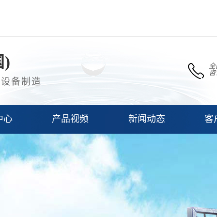
)
全
咨
理设备制造
中心
产品视频
新闻动态
客