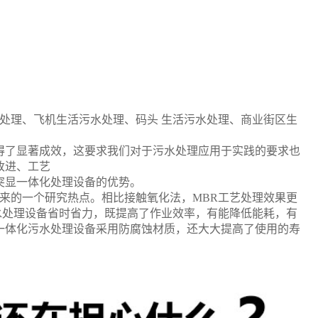
处理、飞机生活污水处理、码头 生活污水处理、商业街区生
得了显著成效，这要求我们对于污水处理应用于实践的要求也
改进、工艺
突显一体化处理设备的优势。
来的一个研究热点。相比接触氧化法，
MBR
工艺处理效果更
水处理设备省时省力，既提高了作业效率，有能降低能耗，有
一体化污水处理设备采用防腐蚀材质，还大大提高了使用的寿