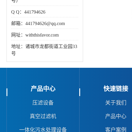
号）
Q Q：441794626
邮箱：441794626@qq.com
网址：withthisfavor.com
地址：诸城市龙都街道工业园33
号
产品中心
快速链接
压滤设备
关于我们
真空过滤机
产品中心
一体化污水处理设备
客户案例