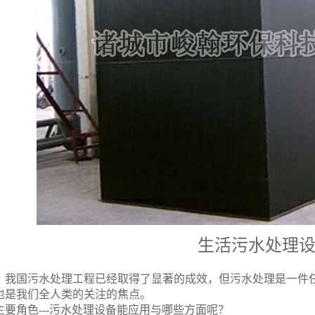
生活污水处理
，我国污水处理工程已经取得了显著的成效，但污水处理是一件
也是我们全人类的关注的焦点。
主要角色
---
污水处理设备能应用与哪些方面呢？