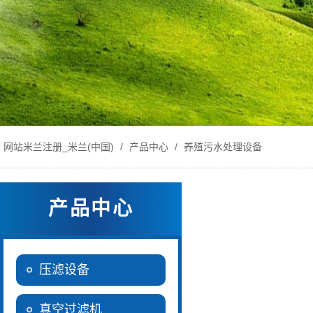
网站米兰注册_米兰(中国)
/
产品中心
/
养殖污水处理设备
产品中心
压滤设备
真空过滤机