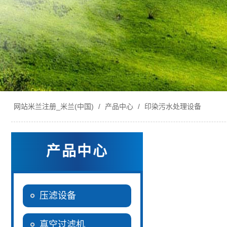
网站米兰注册_米兰(中国)
/
产品中心
/
印染污水处理设备
产品中心
压滤设备
真空过滤机