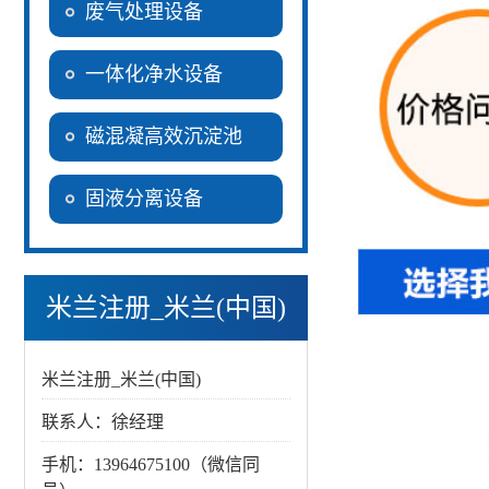
废气处理设备
一体化净水设备
磁混凝高效沉淀池
固液分离设备
米兰注册_米兰(中国)
米兰注册_米兰(中国)
联系人：徐经理
手机：13964675100（微信同