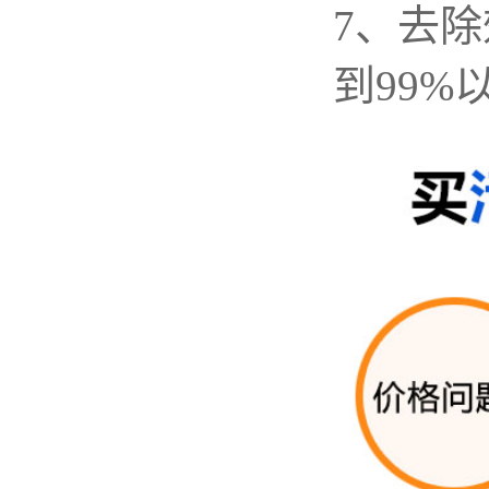
7、去除
到99