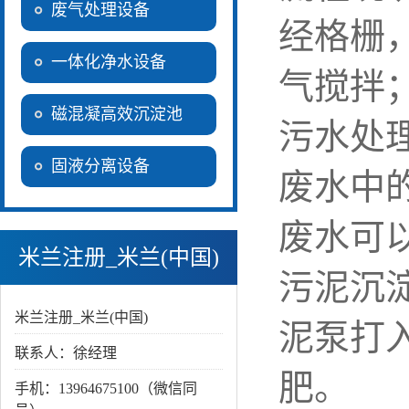
废气处理设备
经格栅
一体化净水设备
气搅拌
磁混凝高效沉淀池
污水处
固液分离设备
废水中
废水可
米兰注册_米兰(中国)
污泥沉
米兰注册_米兰(中国)
泥泵打
联系人：徐经理
肥。
手机：13964675100（微信同