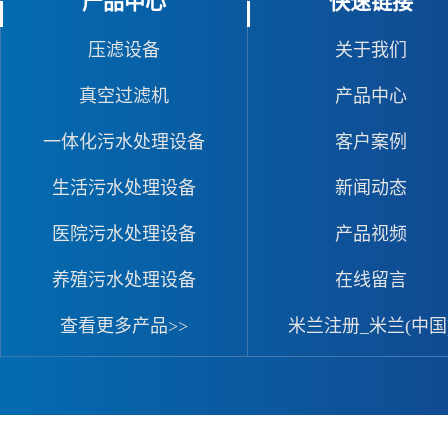
产品中心
快速链接
压滤设备
关于我们
真空过滤机
产品中心
一体化污水处理设备
客户案例
生活污水处理设备
新闻动态
医院污水处理设备
产品视频
养殖污水处理设备
在线留言
查看更多产品>>
米兰注册_米兰(中国