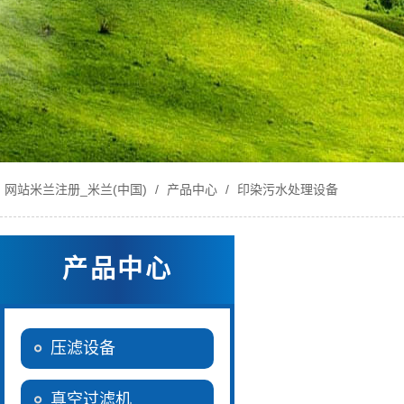
网站米兰注册_米兰(中国)
/
产品中心
/
印染污水处理设备
产品中心
压滤设备
真空过滤机