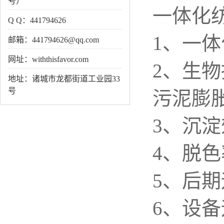
号）
一体化
Q Q：441794626
1、一
邮箱：441794626@qq.com
网址：withthisfavor.com
2、生
地址：诸城市龙都街道工业园33
号
污泥膨
3、沉
4、脱
5、后
6、设