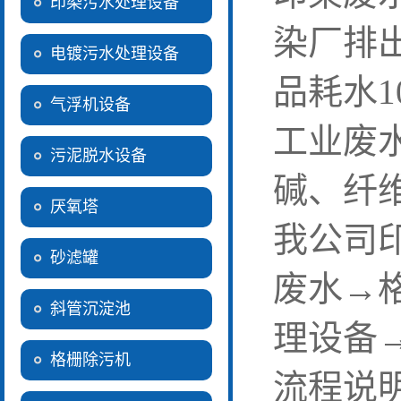
印染污水处理设备
染厂排
电镀污水处理设备
品耗水1
气浮机设备
工业废
污泥脱水设备
碱、纤
厌氧塔
我公司
砂滤罐
废水→
斜管沉淀池
理设备
格栅除污机
流程说