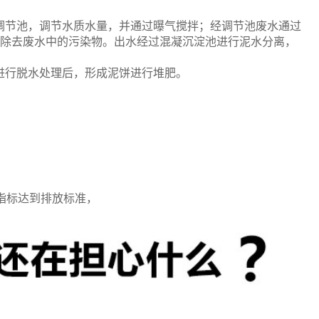
调节池，调节水质水量，并通过曝气搅拌；经调节池废水通过
艺，除去废水中的污染物。出水经过混凝沉淀池进行泥水分离，
进行脱水处理后，形成泥饼进行堆肥。
项指标达到排放标准，