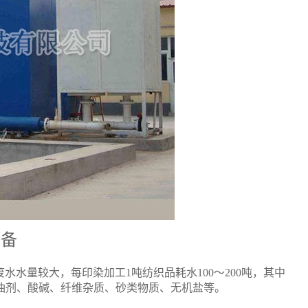
设备
水量较大，每印染加工1吨纺织品耗水100～200吨，其中
、油剂、酸碱、纤维杂质、砂类物质、无机盐等。