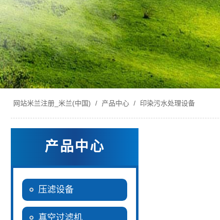
网站米兰注册_米兰(中国)
/
产品中心
/
印染污水处理设备
产品中心
压滤设备
真空过滤机