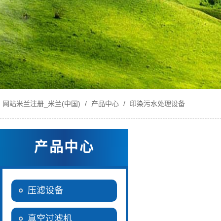
网站米兰注册_米兰(中国)
/
产品中心
/
印染污水处理设备
产品中心
压滤设备
真空过滤机