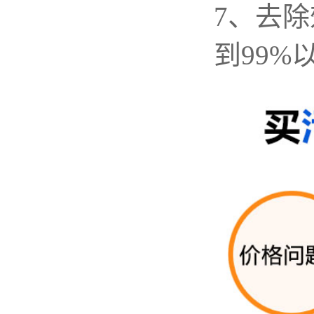
7、去除
到99