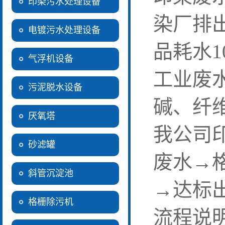
印染污水处理设备
染厂排
电镀污水处理设备
品耗水1
气浮机设备
工业废
污泥脱水设备
碱、纤
厌氧塔
我公司
砂滤罐
废水→
斜管沉淀池
→达标
格栅除污机
流程说