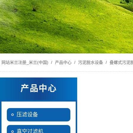
网站米兰注册_米兰(中国)
/
产品中心
/
污泥脱水设备
/
叠螺式污泥
产品中心
压滤设备
真空过滤机