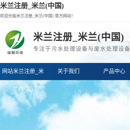
米兰注册_米兰(中国)
欢迎光临米兰注册_米兰(中国) 官方网站！
米兰注册_米兰(中国)
专注于污水处理设备与废水处理设
网站米兰注册_米
关于我们
产品中心
兰(中国)