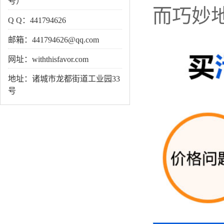
号）
而巧妙
Q Q：441794626
邮箱：441794626@qq.com
网址：withthisfavor.com
地址：诸城市龙都街道工业园33
号