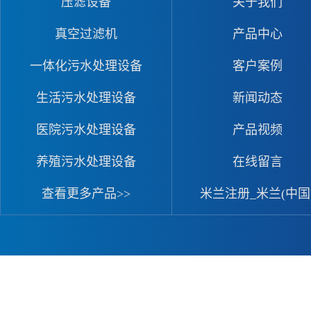
压滤设备
关于我们
真空过滤机
产品中心
一体化污水处理设备
客户案例
生活污水处理设备
新闻动态
医院污水处理设备
产品视频
养殖污水处理设备
在线留言
查看更多产品>>
米兰注册_米兰(中国