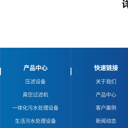
产品中心
快速链接
压滤设备
关于我们
真空过滤机
产品中心
一体化污水处理设备
客户案例
生活污水处理设备
新闻动态