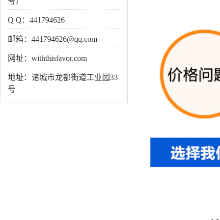
号）
Q Q：441794626
邮箱：441794626@qq.com
网址：withthisfavor.com
地址：诸城市龙都街道工业园33
号