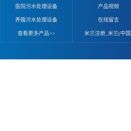
医院污水处理设备
产品视频
养殖污水处理设备
在线留言
查看更多产品>>
米兰注册_米兰(中国