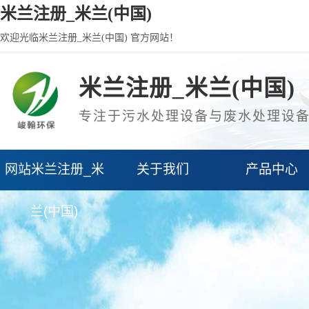
米兰注册_米兰(中国)
欢迎光临米兰注册_米兰(中国) 官方网站！
米兰注册_米兰(中国)
专注于污水处理设备与废水处理设
网站米兰注册_米
关于我们
产品中心
兰(中国)