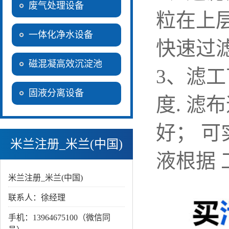
废气处理设备
粒在上
一体化净水设备
快速过滤
磁混凝高效沉淀池
3、滤工
固液分离设备
度. 滤
好； 
米兰注册_米兰(中国)
液根据
米兰注册_米兰(中国)
联系人：徐经理
手机：13964675100（微信同