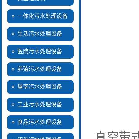
一体化污水处理设备
生活污水处理设备
医院污水处理设备
养殖污水处理设备
屠宰污水处理设备
工业污水处理设备
食品污水处理设备
真空带