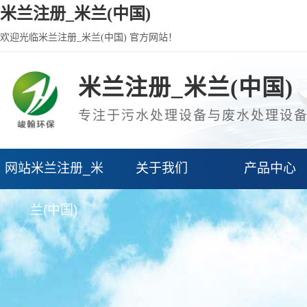
米兰注册_米兰(中国)
欢迎光临米兰注册_米兰(中国) 官方网站！
米兰注册_米兰(中国)
专注于污水处理设备与废水处理设
网站米兰注册_米
关于我们
产品中心
兰(中国)