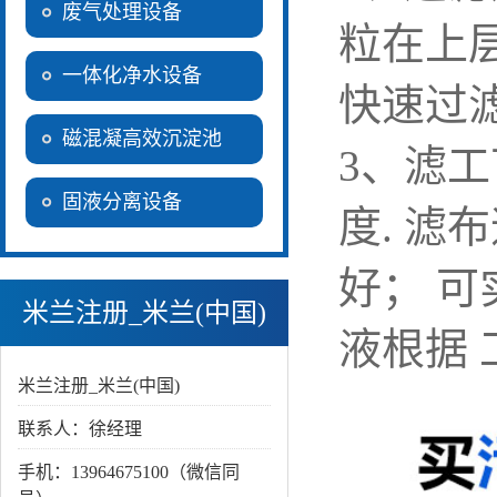
废气处理设备
粒在上
一体化净水设备
快速过滤
磁混凝高效沉淀池
3、滤工
固液分离设备
度. 滤
好； 
米兰注册_米兰(中国)
液根据
米兰注册_米兰(中国)
联系人：徐经理
手机：13964675100（微信同