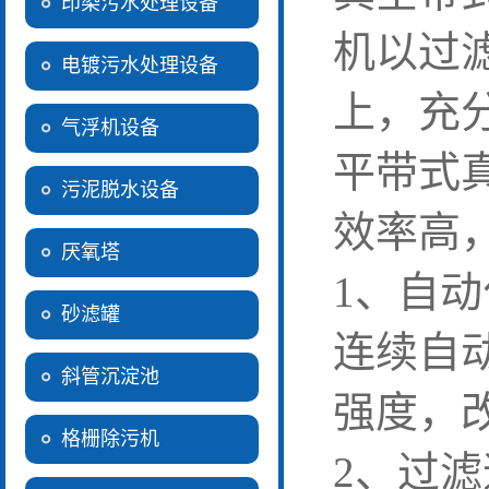
印染污水处理设备
机以过
电镀污水处理设备
上，充
气浮机设备
平带式
污泥脱水设备
效率高
厌氧塔
1、自动
砂滤罐
连续自
斜管沉淀池
强度，
格栅除污机
2、过