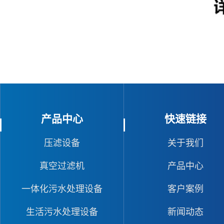
产品中心
快速链接
压滤设备
关于我们
真空过滤机
产品中心
一体化污水处理设备
客户案例
生活污水处理设备
新闻动态