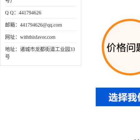
号）
Q Q：441794626
邮箱：441794626@qq.com
网址：withthisfavor.com
地址：诸城市龙都街道工业园33
号