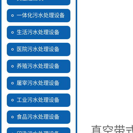
一体化污水处理设备
生活污水处理设备
医院污水处理设备
养殖污水处理设备
屠宰污水处理设备
工业污水处理设备
食品污水处理设备
真空带