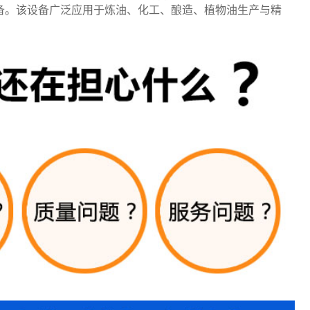
备。该设备广泛应用于炼油、化工、酿造、植物油生产与精