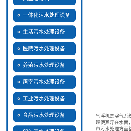
一体化污水处理设备
生活污水处理设备
医院污水处理设备
养殖污水处理设备
屠宰污水处理设备
工业污水处理设备
食品污水处理设备
气浮机是溶气系
理使其浮在水面
市污水处理方面