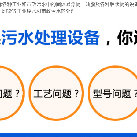
除各种工业和市政污水中的固体悬浮物、油脂及各种胶状物的设
、印染等工业废水和市政污水的处理。