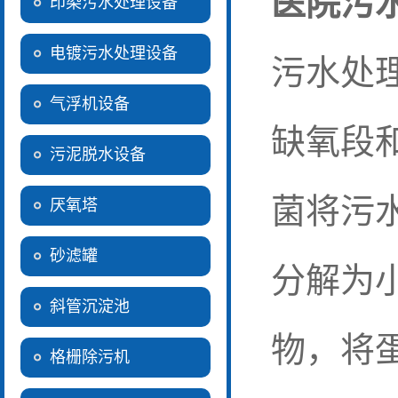
医院污
印染污水处理设备
电镀污水处理设备
污水处
气浮机设备
缺氧段
污泥脱水设备
菌将污
厌氧塔
砂滤罐
分解为
斜管沉淀池
物，将
格栅除污机