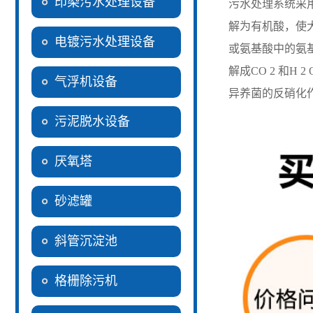
印染污水处理设备
污水处理系统采
解为有机酸，使
电镀污水处理设备
或氨基酸中的氨
解成
CO 2
和
H 2 
气浮机设备
异养菌的反硝化
污泥脱水设备
厌氧塔
砂滤罐
斜管沉淀池
格栅除污机