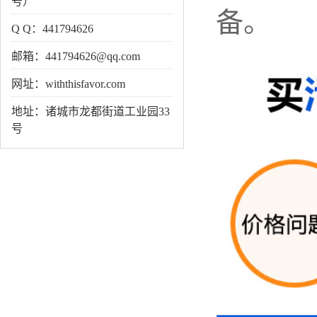
号）
备。
Q Q：441794626
邮箱：441794626@qq.com
网址：withthisfavor.com
地址：诸城市龙都街道工业园33
号