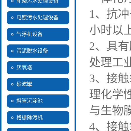
印染污水处理设备
1、抗
电镀污水处理设备
小时以
气浮机设备
2、具
污泥脱水设备
处理工
厌氧塔
3、接
砂滤罐
理化学
斜管沉淀池
与生物
格栅除污机
4、接