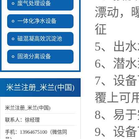
废气处理设备
漂动，
一体化净水设备
征
磁混凝高效沉淀池
5、出
固液分离设备
6、潜
7、设
米兰注册_米兰(中国)
覆上可
米兰注册_米兰(中国)
8、易
联系人：徐经理
9、设
手机：13964675100（微信同