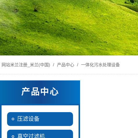
网站米兰注册_米兰(中国)
/
产品中心
/
一体化污水处理设备
产品中心
压滤设备
真空过滤机