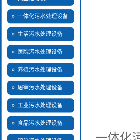
一体化污水处理设备
生活污水处理设备
医院污水处理设备
养殖污水处理设备
屠宰污水处理设备
工业污水处理设备
食品污水处理设备
一体化