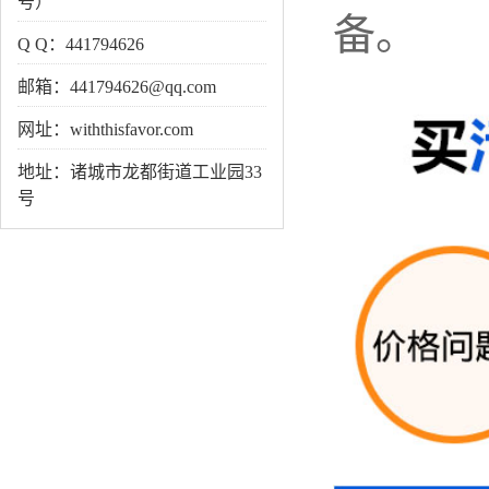
号）
备。
Q Q：441794626
邮箱：441794626@qq.com
网址：withthisfavor.com
地址：诸城市龙都街道工业园33
号