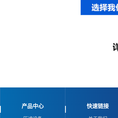
产品中心
快速链接