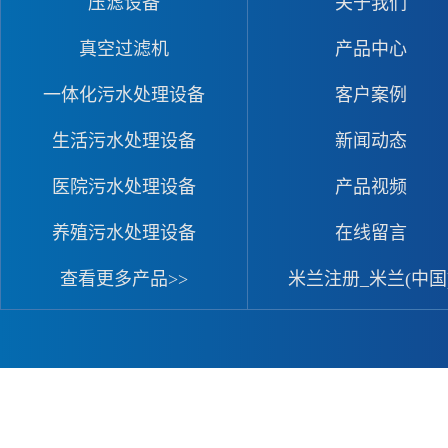
压滤设备
关于我们
真空过滤机
产品中心
一体化污水处理设备
客户案例
生活污水处理设备
新闻动态
医院污水处理设备
产品视频
养殖污水处理设备
在线留言
查看更多产品>>
米兰注册_米兰(中国